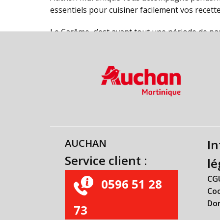
essentiels pour cuisiner facilement vos recette
Le Carême, c’est avant tout une période de par
AUCHAN
In
Service client :
lé
CG
0596 51 28
Co
Do
73