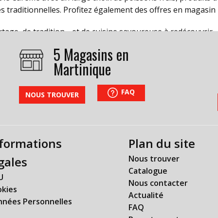
s traditionnelles. Profitez également des offres en magasin p
tage, de tradition… et de cuisine savoureuse à redécouvrir.
5 Magasins en
Martinique
FAQ
NOUS TROUVER
formations
Plan du site
Nous trouver
gales
Catalogue
U
Nous contacter
okies
Actualité
nnées Personnelles
FAQ